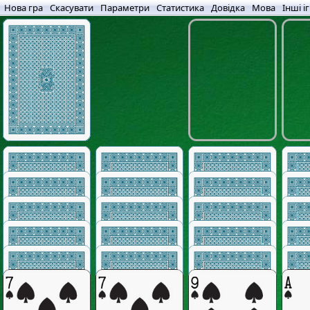
Нова гра
Скасувати
Параметри
Статистика
Довідка
Мова
Інші і